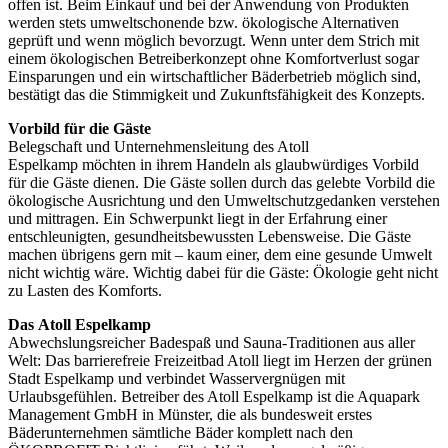
offen ist. Beim Einkauf und bei der Anwendung von Produkten
werden stets umweltschonende bzw. ökologische Alternativen
geprüft und wenn möglich bevorzugt. Wenn unter dem Strich mit
einem ökologischen Betreiberkonzept ohne Komfortverlust sogar
Einsparungen und ein wirtschaftlicher Bäderbetrieb möglich sind,
bestätigt das die Stimmigkeit und Zukunftsfähigkeit des Konzepts.
Vorbild für die Gäste
Belegschaft und Unternehmensleitung des Atoll
Espelkamp möchten in ihrem Handeln als glaubwürdiges Vorbild
für die Gäste dienen. Die Gäste sollen durch das gelebte Vorbild die
ökologische Ausrichtung und den Umweltschutzgedanken verstehen
und mittragen. Ein Schwerpunkt liegt in der Erfahrung einer
entschleunigten, gesundheitsbewussten Lebensweise. Die Gäste
machen übrigens gern mit – kaum einer, dem eine gesunde Umwelt
nicht wichtig wäre. Wichtig dabei für die Gäste: Ökologie geht nicht
zu Lasten des Komforts.
Das Atoll Espelkamp
Abwechslungsreicher Badespaß und Sauna-Traditionen aus aller
Welt: Das barrierefreie Freizeitbad Atoll liegt im Herzen der grünen
Stadt Espelkamp und verbindet Wasservergnügen mit
Urlaubsgefühlen. Betreiber des Atoll Espelkamp ist die Aquapark
Management GmbH in Münster, die als bundesweit erstes
Bäderunternehmen sämtliche Bäder komplett nach den