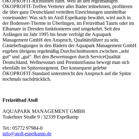
ÖKOPROFIT-Richtlinien führt. Weil an den regelmäßigen
ÖKOPROFIT-Treffen Vertreter aller Bäder teilnehmen, profitieren
die über ganz Deutschland verteilten Einrichtungen unmittelbar
voneinander: Was sich im Atoll Espelkamp bewährt, wird auch in
der Bodensee-Therme in Überlingen, im Freizeitbad Tauris oder im
Elbamare in Dresden funktionieren und umgekehrt. Seit den
Anfängen im Jahr 1995 bis heute verfolgt die Aquapark
Management GmbH den Anspruch, Qualitätsführer zu sein.
Gästebefragungen in den Bädern der Aquapark Management GmbH
ergeben übrigens regelmäßig Durchschnittsnoten zwischen „sehr
gut“ und „gut“. Bei den Bewertungen durch ServiceQualität
Deutschland, Wellnessstars und PremiumSauna bewegt man sich
ebenfalls im Spitzensegment. Der konsequent gelebte
ÖKOPROFIT-Standard unterstreicht den Anspruch auf die Spitze
nochmals nachdrücklich.
Freizeitbad Atoll
AQUAPARK MANAGEMENT GMBH
Trakehner Straße 9 | 32339 Espelkamp
Tel.: 05772 97984-0
info@atoll-espelkamp.de